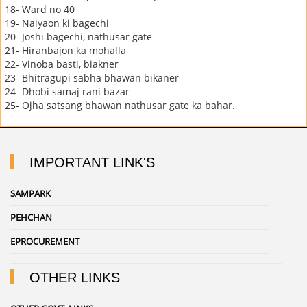
18
- Ward no 40
19
- Naiyaon ki bagechi
20
- Joshi bagechi, nathusar gate
21
- Hiranbajon ka mohalla
22
- Vinoba basti, biakner
23
- Bhitragupi sabha bhawan bikaner
24
- Dhobi samaj rani bazar
25
- Ojha satsang bhawan nathusar gate ka bahar.
IMPORTANT LINK'S
SAMPARK
PEHCHAN
EPROCUREMENT
OTHER LINKS