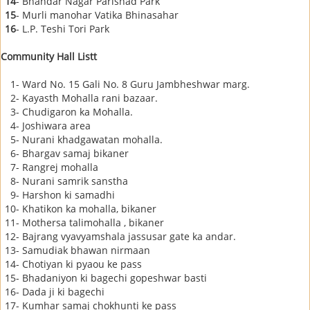
14
- Bhandar Nagar Parishad Park
15
- Murli manohar Vatika Bhinasahar
16
- L.P. Teshi Tori Park
Community Hall Listt
1
- Ward No. 15 Gali No. 8 Guru Jambheshwar marg.
2
- Kayasth Mohalla rani bazaar.
3
- Chudigaron ka Mohalla.
4
- Joshiwara area
5
- Nurani khadgawatan mohalla.
6
- Bhargav samaj bikaner
7
- Rangrej mohalla
8
- Nurani samrik sanstha
9
- Harshon ki samadhi
10
- Khatikon ka mohalla, bikaner
11
- Mothersa talimohalla , bikaner
12
- Bajrang vyavyamshala jassusar gate ka andar.
13
- Samudiak bhawan nirmaan
14
- Chotiyan ki pyaou ke pass
15
- Bhadaniyon ki bagechi gopeshwar basti
16
- Dada ji ki bagechi
17
- Kumhar samaj chokhunti ke pass